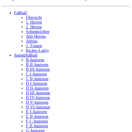
Fußball
Übersicht
1. Herren
2. Herren
Schiedsrichter
Alte Herren
Altliga
1. Frauen
Kicker-Ladys
Jugendfußball
B-Junioren
B II-Junioren
B III-Junioren
C I-Junioren
C II-Junioren
D I-Junioren
D II-Junioren
D III-Junioren
D IV-Junioren
D V-Junioren
D VI-Junioren
E I-Junioren
E II-Junioren
F I -Junioren
F II-Junioren
G-Junioren