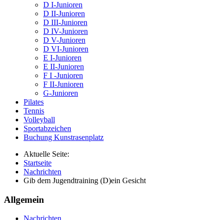
D I-Junioren
D II-Junioren
D III-Junioren
D IV-Junioren
D V-Junioren
D VI-Junioren
E I-Junioren
E II-Junioren
F I -Junioren
F II-Junioren
G-Junioren
Pilates
Tennis
Volleyball
Sportabzeichen
Buchung Kunstrasenplatz
Aktuelle Seite:
Startseite
Nachrichten
Gib dem Jugendtraining (D)ein Gesicht
Allgemein
Nachrichten