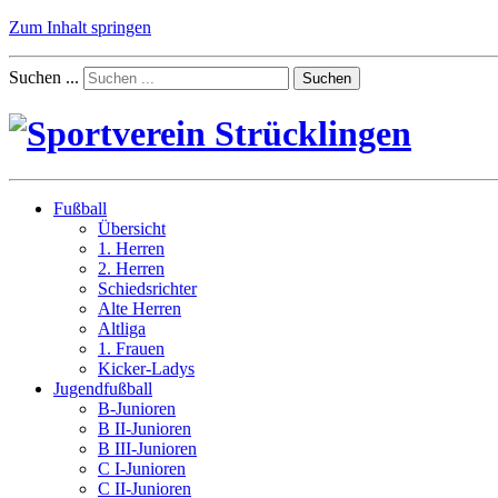
Zum Inhalt springen
Suchen ...
Suchen
Fußball
Übersicht
1. Herren
2. Herren
Schiedsrichter
Alte Herren
Altliga
1. Frauen
Kicker-Ladys
Jugendfußball
B-Junioren
B II-Junioren
B III-Junioren
C I-Junioren
C II-Junioren