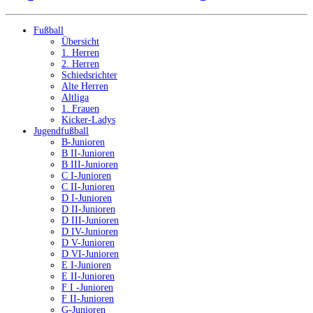
Fußball
Übersicht
1. Herren
2. Herren
Schiedsrichter
Alte Herren
Altliga
1. Frauen
Kicker-Ladys
Jugendfußball
B-Junioren
B II-Junioren
B III-Junioren
C I-Junioren
C II-Junioren
D I-Junioren
D II-Junioren
D III-Junioren
D IV-Junioren
D V-Junioren
D VI-Junioren
E I-Junioren
E II-Junioren
F I -Junioren
F II-Junioren
G-Junioren