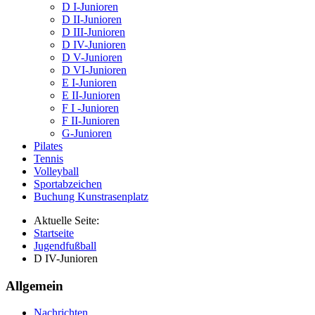
D I-Junioren
D II-Junioren
D III-Junioren
D IV-Junioren
D V-Junioren
D VI-Junioren
E I-Junioren
E II-Junioren
F I -Junioren
F II-Junioren
G-Junioren
Pilates
Tennis
Volleyball
Sportabzeichen
Buchung Kunstrasenplatz
Aktuelle Seite:
Startseite
Jugendfußball
D IV-Junioren
Allgemein
Nachrichten