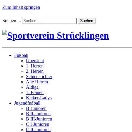
Zum Inhalt springen
Suchen ...
Suchen
Fußball
Übersicht
1. Herren
2. Herren
Schiedsrichter
Alte Herren
Altliga
1. Frauen
Kicker-Ladys
Jugendfußball
B-Junioren
B II-Junioren
B III-Junioren
C I-Junioren
C II-Junioren