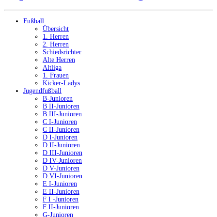
Fußball
Übersicht
1. Herren
2. Herren
Schiedsrichter
Alte Herren
Altliga
1. Frauen
Kicker-Ladys
Jugendfußball
B-Junioren
B II-Junioren
B III-Junioren
C I-Junioren
C II-Junioren
D I-Junioren
D II-Junioren
D III-Junioren
D IV-Junioren
D V-Junioren
D VI-Junioren
E I-Junioren
E II-Junioren
F I -Junioren
F II-Junioren
G-Junioren